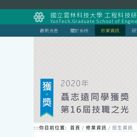
跳
到
國立雲林科技大學 工程科技
主
YunTech.Graduate School of Engin
要
內
最新消息
關於系所
修業資訊
研
容
區
塊
:::
你目前位置:
首頁
修業資訊
招生資訊