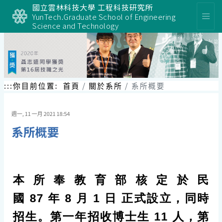
跳
國立雲林科技大學 工程科技研究所
到
YunTech.Graduate School of Engineering
主
Science and Technology
要
內
容
區
塊
:::
你目前位置:
首頁
關於系所
系所概要
週一, 11 一月 2021 18:54
系所概要
本所奉教育部核定於民
國 87 年 8 月 1 日 正式設立，同時
招生。第一年招收博士生 11 人，第