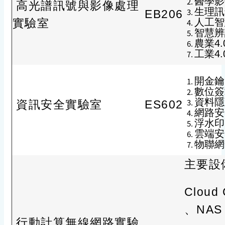
醫學影像處
高光譜訊號與影像處理
生理訊號分
EB206
實驗室
人工智慧 A
智慧辨識 I
農業4.0 
工業4.0 
開金鑰密
數位簽章技
資料隱藏 
資訊安全實驗室
ES602
網路安全 
浮水印 
雲端安全 
物聯網安全
主要設
Cloud 
、NAS 
行動計算無線網路實驗