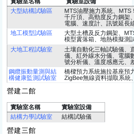
實驗室名稱
實驗室設備
大型結構試驗區
MTS油壓施力系統、MTS
千斤頂、高勁度反力鋼架
電腦、速度計、訊號延長線捲、AL
地工模型試驗區
大型土槽及反力鋼架、MT
模型霣落箱、地熱模擬測
大地工程試驗室
土壤自動化三軸試驗儀、
儀、紅外線水分儀、電腦
號分析儀、溫度感應元、
鋼纜振動量測與結
橋樑預力系統施拉基座預
構健康監測試驗室
ZigBee無線資料擷取系統、S
營建二館
實驗室名稱
實驗室設備
結構力學試驗室
結構試驗儀
營建三館