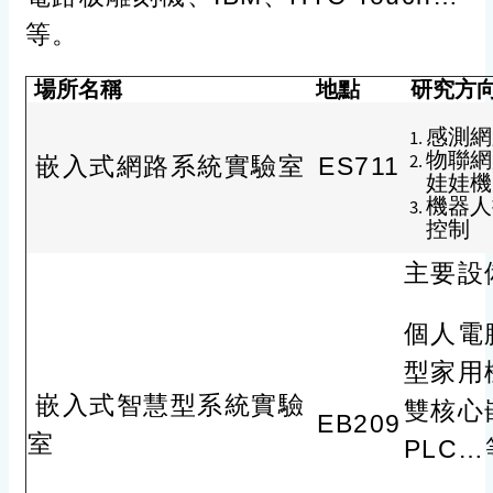
等。
場所名稱
地點
研究方
感測網
物聯網應
嵌入式網路系統實驗室
ES711
娃娃機
機器人
控制
主要設
個人電
型家用
嵌入式智慧型系統實驗
雙核心嵌
EB209
室
PLC…