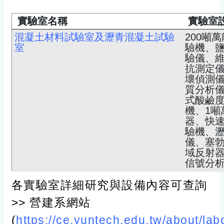
實驗室名稱
實驗室
混凝土材料試驗室及瀝青混凝土試驗
200噸
室
驗機、
驗儀、
抗測定
壞偵測
質分析
式酸鹼度
機、1
器、快速
驗機、
儀、塞
域反射器
信號分
各實驗室詳細研究與設備內容可查詢
>> 營建系網站
(
https://ce.yuntech.edu.tw/about/