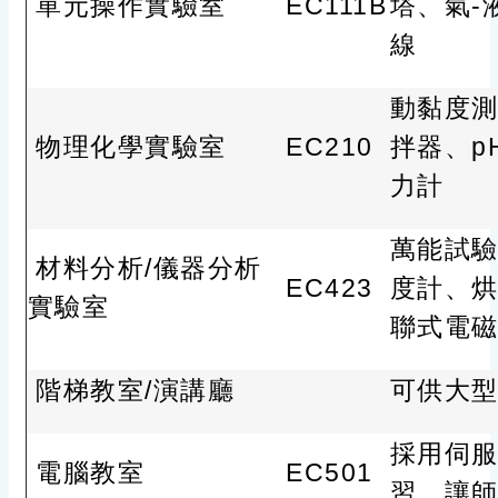
單元操作實驗室
EC111B
塔、氣-
線
動黏度
物理化學實驗室
EC210
拌器、p
力計
萬能試
材料分析/儀器分析
EC423
度計、
實驗室
聯式電
階梯教室/演講廳
可供大
採用伺
電腦教室
EC501
習，讓