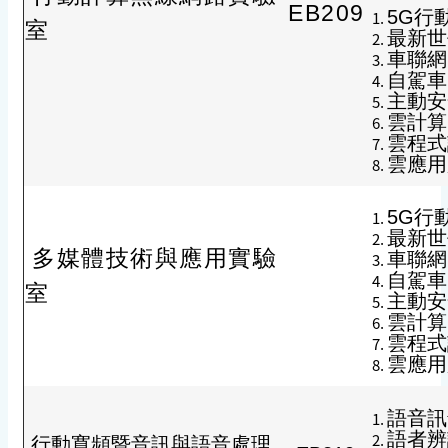
EB209
5G行動網
室
最新世代行
車聯網 In
自駕車 S
主動安全行
雲計算 C
雲程式設計
雲應用服務
5G行動網
最新世代行
多媒體技術與應用實驗
車聯網 In
自駕車 S
室
主動安全行
雲計算 C
雲程式設計
雲應用服務
語音訊號處
語者辨識 
行動寬頻暨音訊與語音處理