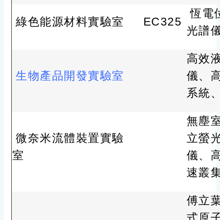
恆電
綠色能源材料實驗室
EC325
光譜
高效
生物產品開發實驗室
儀、
系統
無塵
微奈米流體裝置實驗
立螢
室
儀、
速叢
傅立
式原