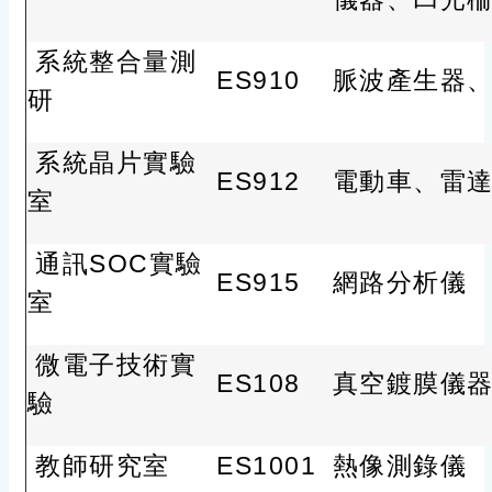
系統整合量測
ES910
脈波產生器
研
系統晶片實驗
ES912
電動車、雷
室
通訊SOC實驗
ES915
網路分析儀
室
微電子技術實
ES108
真空鍍膜儀
驗
教師研究室
ES1001
熱像測錄儀