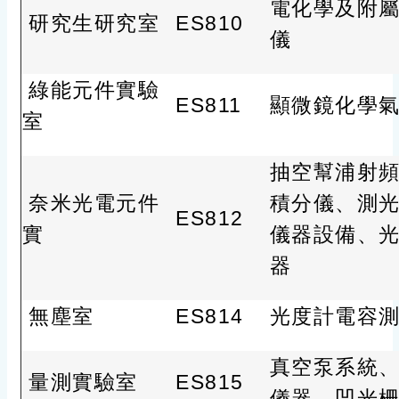
電化學及附
研究生研究室
ES810
儀
綠能元件實驗
ES811
顯微鏡化學
室
抽空幫浦射
奈米光電元件
積分儀、測
ES812
實
儀器設備、
器
無塵室
ES814
光度計電容
真空泵系統
量測實驗室
ES815
儀器、凹光