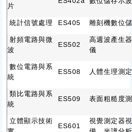
ES402a
數位儲存示
片
統計信號處理
ES405
雕刻機數位
射頻電路與微
高週波產生
ES502
波
儀
數位電路與系
ES508
人體生理測
統
類比電路與系
ES509
表面粗糙度
統
立體顯示技術
視覺測定器
ES601
實
備、光譜分