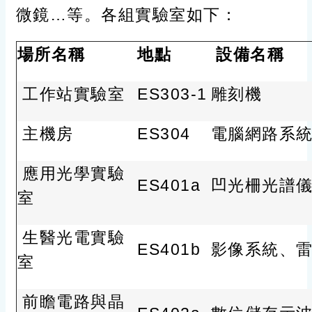
微鏡…等。各組實驗室如下：
場所名稱
地點
設備名稱
工作站實驗室
ES303-1
雕刻機
主機房
ES304
電腦網路系
應用光學實驗
ES401a
凹光柵光譜
室
生醫光電實驗
ES401b
影像系統、
室
前瞻電路與晶