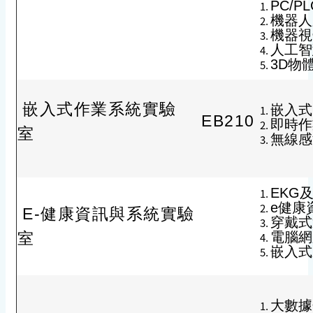
PC/PL
機器人路徑
機器視覺 
人工智慧 A
3D物體辨
嵌入式作業系統實驗
嵌入式多核
EB210
即時作業系
室
無線感測網
EKG及步
e健康資訊
E-健康資訊與系統實驗
穿戴式運算
室
電腦網路 
嵌入式系
大數據分析