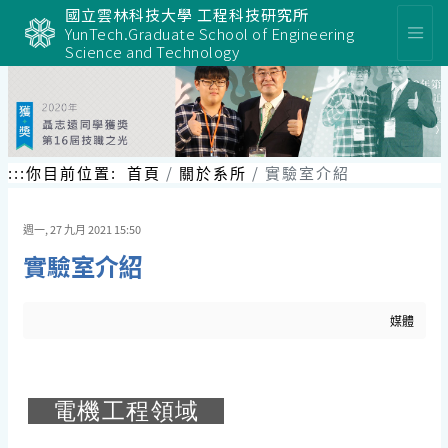
跳
國立雲林科技大學 工程科技研究所
到
YunTech.Graduate School of Engineering
主
Science and Technology
要
內
容
區
塊
:::
你目前位置:
首頁
關於系所
實驗室介紹
週一, 27 九月 2021 15:50
實驗室介紹
媒體
電機工程領域