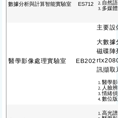
自然語言處
數據分析與計算智能實驗室
ES712
多媒體資料
主要設
大數據分
磁碟陣列
rtx2
醫學影像處理實驗室
EB202
訊擷取
醫學影像處
人臉辨識及
情緒偵測及
數位版權保
高光譜影像