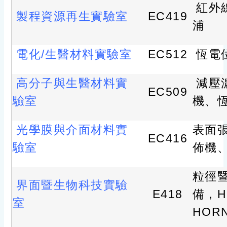
紅外
製程資源再生實驗室
EC419
浦
電化/生醫材料實驗室
EC512
恆電
高分子與生醫材料實
減壓
EC509
驗室
機、
光學膜與介面材料實
表面
EC416
驗室
佈機
粒徑
界面暨生物科技實驗
E418
備，H
室
HOR