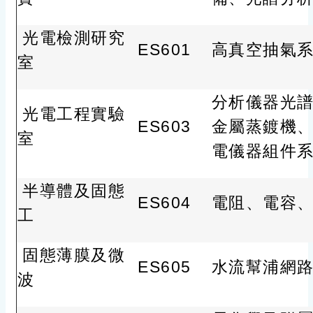
光電檢測研究
ES601
高真空抽氣
室
分析儀器光
光電工程實驗
ES603
金屬蒸鍍機
室
電儀器組件
半導體及固態
ES604
電阻、電容
工
固態薄膜及微
ES605
水流幫浦網
波